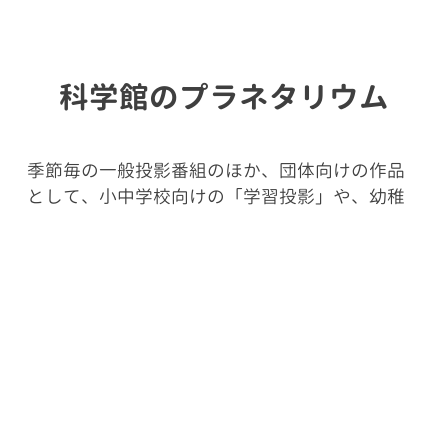
科学館のプラネタリウム
季節毎の一般投影番組のほか、団体向けの作品
として、小中学校向けの「学習投影」や、幼稚
園・保育園・認定子ども園むけの「幼児投
影」、一般向けの「季節の星空散歩」など、各
種そろえております。ドーム径は12m、座席数
は81席あります。
投影プログラム